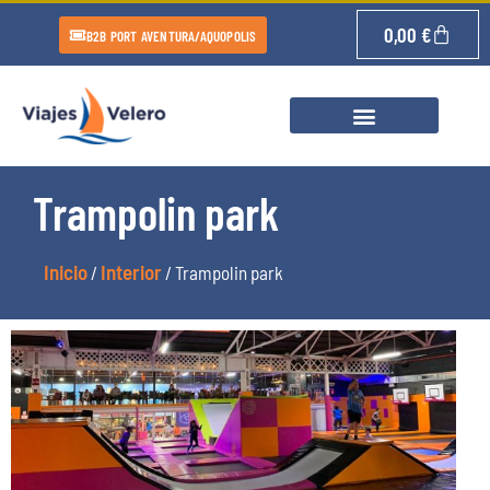
0,00
€
B2B PORT AVENTURA/AQUOPOLIS
Trampolin park
Inicio
Interior
/
/ Trampolin park