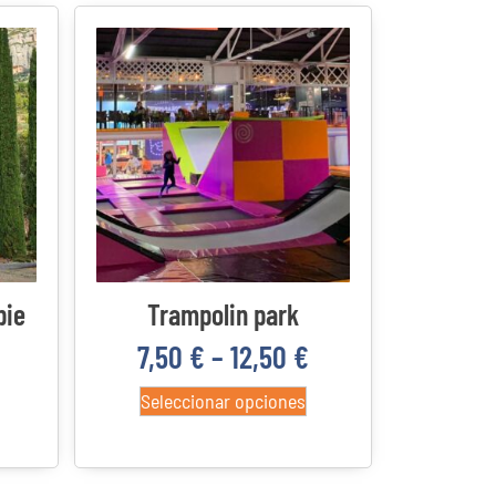
pie
Trampolin park
7,50
€
–
12,50
€
Seleccionar opciones