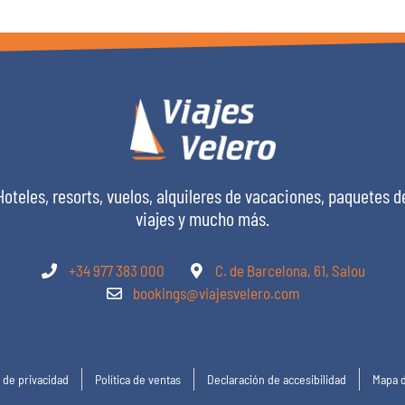
Hoteles, resorts, vuelos, alquileres de vacaciones, paquetes d
viajes y mucho más.
+34 977 383 000
C. de Barcelona, 61, Salou
bookings@viajesvelero.com
a de privacidad
Política de ventas
Declaración de accesibilidad
Mapa d