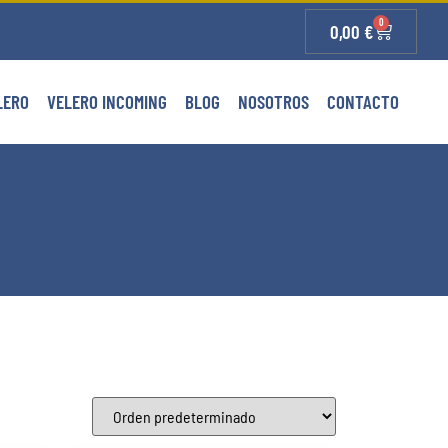
0
0,00
€
LERO
VELERO INCOMING
BLOG
NOSOTROS
CONTACTO
22
4
3
0
 Daurada
Delta del Ebro
Priorato
Reus