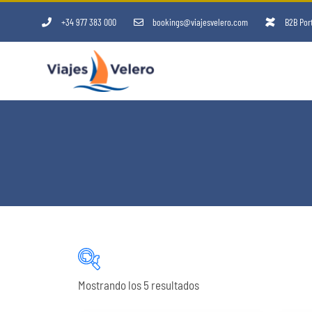
+34 977 383 000
bookings@viajesvelero.com
B2B Por
Mostrando los 5 resultados