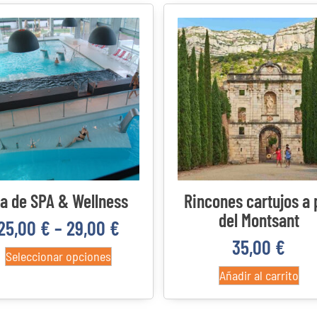
Categorías del producto
ía de SPA & Wellness
Rincones cartujos a 
del Montsant
25,00
€
–
29,00
€
35,00
€
Seleccionar opciones
Añadir al carrito