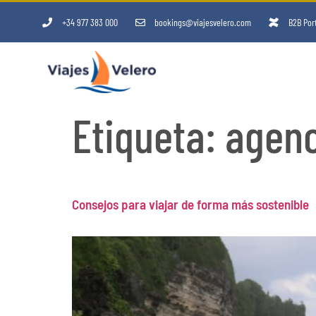
+34 977 383 000
bookings@viajesvelero.com
B2B Por
Etiqueta:
agenc
Consejos para viajar de forma más sostenible