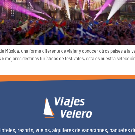
e Música, una forma diferente de viajar y conocer otros países a la ve
5 mejores destinos turísticos de festivales, esta es nuestra selección
Hoteles, resorts, vuelos, alquileres de vacaciones, paquetes d