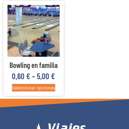
Categorías del producto
22
4
3
0
Costa Daurada
Delta del Ebro
Priorato
Reus
Bowling en familia
0,60
€
–
5,00
€
Seleccionar opciones