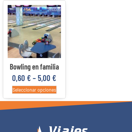
Categorías del producto
22
4
3
0
Costa Daurada
Delta del Ebro
Priorato
Reus
Bowling en familia
0,60
€
–
5,00
€
Seleccionar opciones