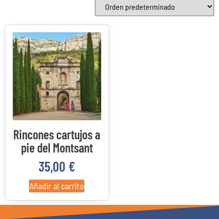
Categorías del producto
Categorías del producto
22
4
3
0
Costa Daurada
Delta del Ebro
Priorato
Reus
Rincones cartujos a
pie del Montsant
35,00
€
Añadir al carrito