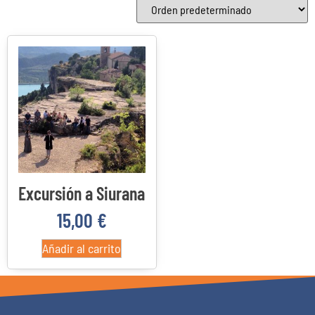
Categorías del producto
Categorías del producto
22
4
3
0
Costa Daurada
Delta del Ebro
Priorato
Reus
Excursión a Siurana
15,00
€
Añadir al carrito