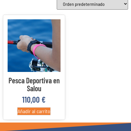
Categorías del producto
Categorías del producto
22
4
3
0
Costa Daurada
Delta del Ebro
Priorato
Reus
Pesca Deportiva en
Salou
110,00
€
Añadir al carrito