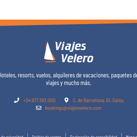
Hoteles, resorts, vuelos, alquileres de vacaciones, paquetes d
viajes y mucho más.
+34 977 383 000
C. de Barcelona, 61, Salou
bookings@viajesvelero.com
a de privacidad
Política de ventas
Declaración de accesibilidad
Mapa d