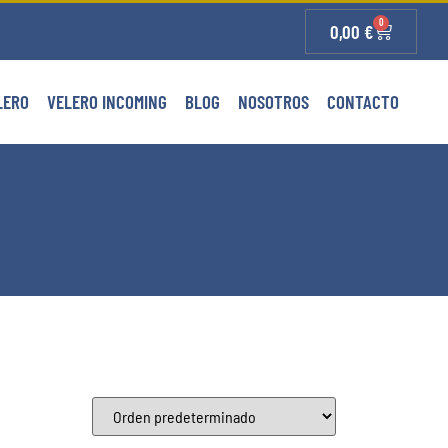
0
0,00
€
LERO
VELERO INCOMING
BLOG
NOSOTROS
CONTACTO
22
4
3
0
 Daurada
Delta del Ebro
Priorato
Reus