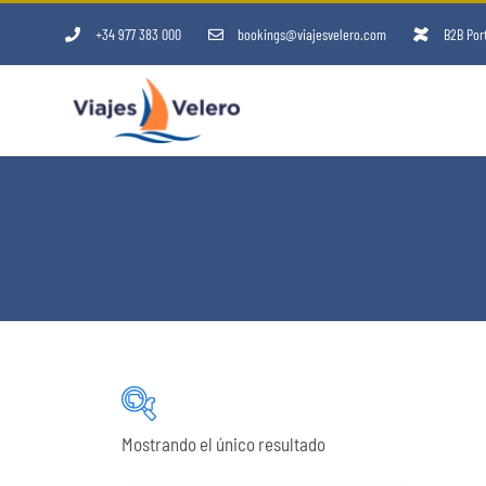
+34 977 383 000
bookings@viajesvelero.com
B2B Por
Mostrando el único resultado