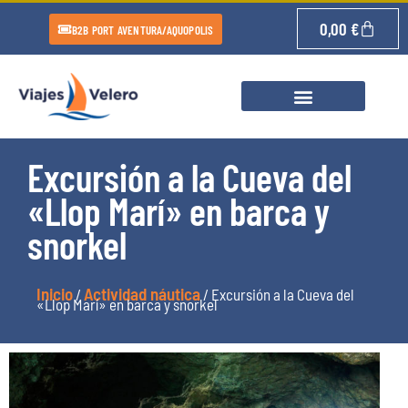
0,00
€
B2B PORT AVENTURA/AQUOPOLIS
Excursión a la Cueva del
«Llop Marí» en barca y
snorkel
Inicio
Actividad náutica
/
/ Excursión a la Cueva del
«Llop Marí» en barca y snorkel