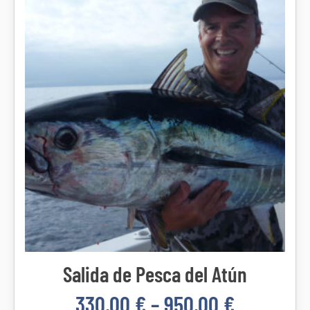
Salida de Pesca del Atún
330,00
€
–
950,00
€