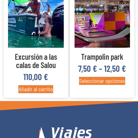
Categorías del producto
22
4
3
0
Costa Daurada
Delta del Ebro
Priorato
Reus
Excursión a las
Trampolin park
calas de Salou
7,50
€
–
12,50
€
110,00
€
Seleccionar opciones
Añadir al carrito