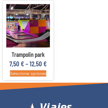
Categorías del producto
22
4
3
0
Costa Daurada
Delta del Ebro
Priorato
Reus
Trampolin park
7,50
€
–
12,50
€
Seleccionar opciones