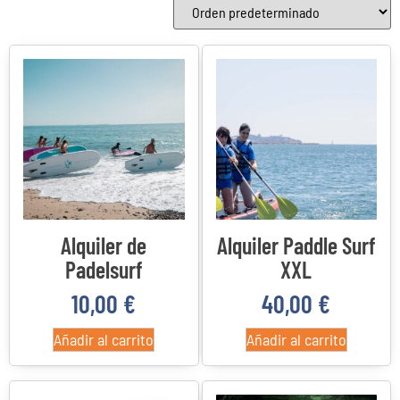
Categorías del producto
Categorías del producto
22
4
3
0
Costa Daurada
Delta del Ebro
Priorato
Reus
Alquiler de
Alquiler Paddle Surf
Padelsurf
XXL
10,00
€
40,00
€
Añadir al carrito
Añadir al carrito