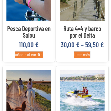
Pesca Deportiva en
Ruta 4×4 y barco
Salou
por el Delta
110,00
€
30,00
€
–
59,50
€
Añadir al carrito
Leer más