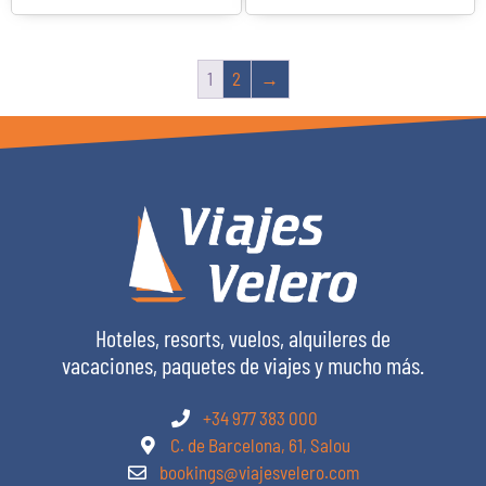
1
2
→
Hoteles, resorts, vuelos, alquileres de
vacaciones, paquetes de viajes y mucho más.
+34 977 383 000
C. de Barcelona, 61, Salou
bookings@viajesvelero.com